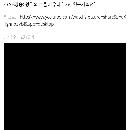
<YSB방송>항일의 혼을 깨우다 '13인 연구기획전'
https://www.youtube.com/watch?feature=share&v=uX
링크 #1
Tgnnb1VbI&app=desktop
클릭수
2976회