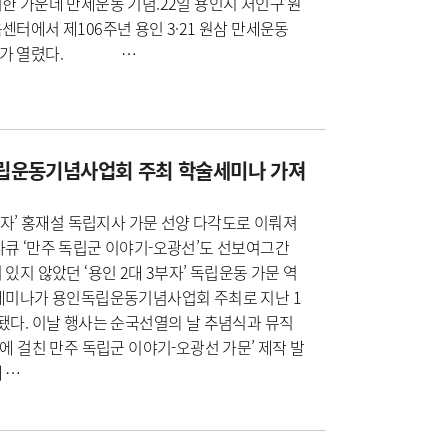
한 가운데 만세운동 기념.22일 용인시 처인구 원
센터에서 제106주년 용인 3·21 원삼 만세운동
사가 열렸다. …
립운동기념사업회 주최 학술세미나 가져
3부자’ 홍재설 독립지사 가문 선양 다각도로 이뤄져
큐 ‘만주 독립군 이야기-오광선’도 선보여그간
 있지 않았던 ‘용인 2대 3부자’ 독립운동 가문 역
 세미나가 용인독립운동기념사업회 주최로 지난 1
됐다. 이날 행사는 순국선열의 날 추념식과 뮤직
대에 걸친 만주 독립군 이야기-오광선 가문’ 제작 발
 …