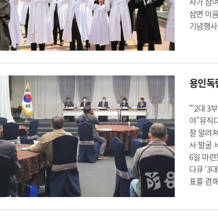
자가 참여
삼면 이음
기념행
용인독
“‘2대 
야”뮤직다
잘 알려져
사 발굴
6일 마련
다큐 ‘3
표를 겸해