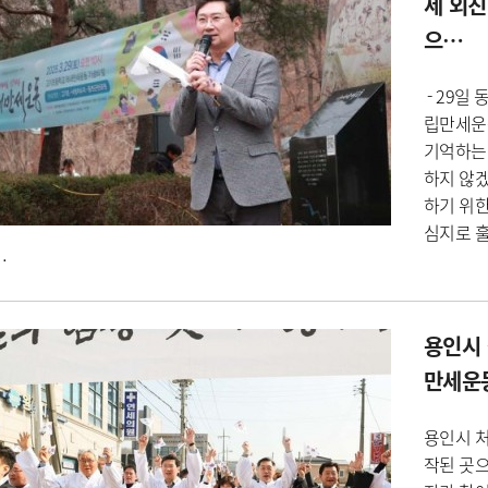
세 외친
으…
- 29일
립만세운동
기억하는
하지 않
하기 위한
심지로 
…
용인시 
만세운
용인시 처
작된 곳으