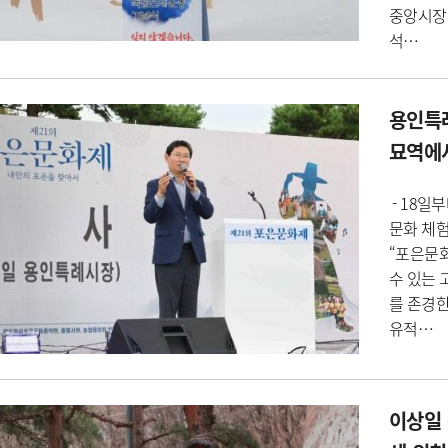
중앙시장
석…
용인특례
묘역에서
​- 18
문화 체험
“포은문화
수 있는 
를 존경
유적…
이상일 