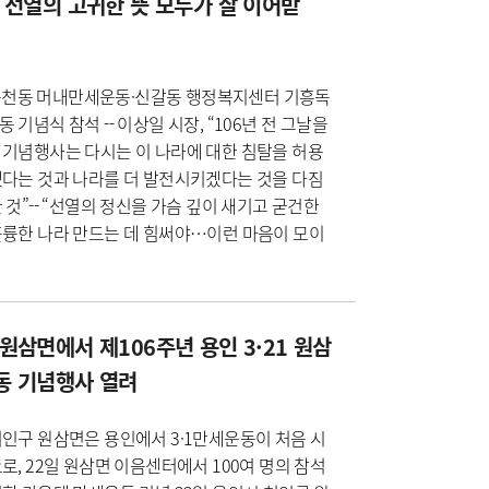
 선열의 고귀한 뜻 모두가 잘 이어받
 동천동 머내만세운동·신갈동 행정복지센터 기흥독
 기념식 참석 -- 이상일 시장, “106년 전 그날을
 기념행사는 다시는 이 나라에 대한 침탈을 허용
겠다는 것과 나라를 더 발전시키겠다는 것을 다짐
 것”-- “선열의 정신을 가슴 깊이 새기고 굳건한
훌륭한 나라 만드는 데 힘써야…이런 마음이 모이
원삼면에서 제106주년 용인 3·21 원삼
동 기념행사 열려
인구 원삼면은 용인에서 3·1만세운동이 처음 시
로, 22일 원삼면 이음센터에서 100여 명의 참석