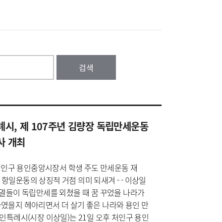
검색
시, 제 107주년 김량장 독립만세운동
사 개최
 처인구 용인중앙시장서 학생 주도 만세운동 재
항일운동의 상징적 거점 의미 되새겨 - - 이상일
선열들이 독립만세를 외쳤을 때 꿈 꾸었을 나라가
였을지 헤아리면서 더 살기 좋은 나라와 용인 만
용인특례시(시장 이상일)는 21일 오후 처인구 용인