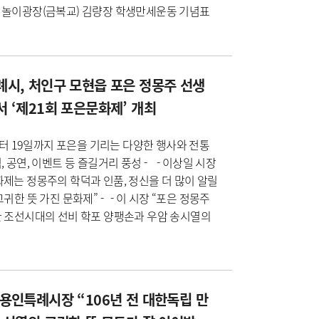
 놀이광장(금복교) 김량장 학생만세운동 기념표
시, 처인구 모현읍 포은 정몽주 선생
 ‘제21회 포은문화제’ 개최
일부터 19일까지 포은을 기리는 다양한 행사와 전통
, 공연, 이벤트 등 즐길거리 풍성 - - 이상일 시장
제는 정몽주의 학덕과 인품, 정신을 더 많이 알릴
고귀한 뜻 가진 문화제” - - 이 시장 “포은 정몽주
한 조선시대의 선비 학포 양팽손과 우암 송시열의
용인특례시장 “106년 전 대한독립 만