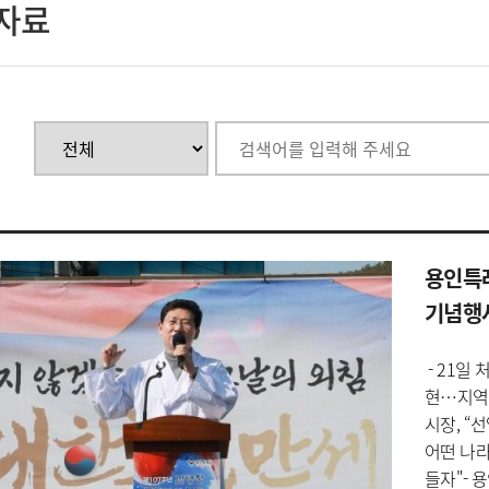
자료
용인특례
기념행
- 21일
현…지역 
시장, “
어떤 나라
들자"- 