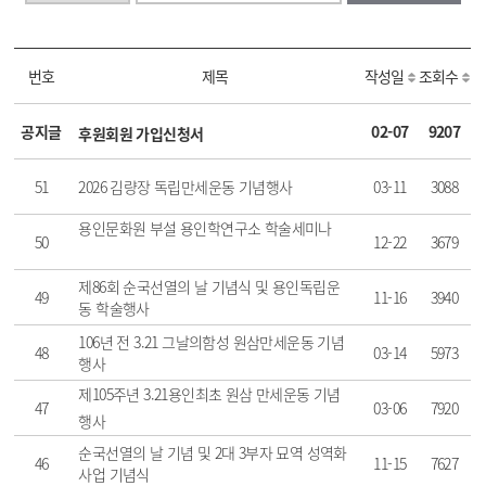
번호
제목
작성일
조회수
공지글
02-07
9207
후원회원 가입신청서
51
2026 김량장 독립만세운동 기념행사
03-11
3088
용인문화원 부설 용인학연구소 학술세미나
50
12-22
3679
제86회 순국선열의 날 기념식 및 용인독립운
49
11-16
3940
동 학술행사
106년 전 3.21 그날의함성 원삼만세운동 기념
48
03-14
5973
행사
제105주년 3.21용인최초 원삼 만세운동 기념
47
03-06
7920
행사
순국선열의 날 기념 및 2대 3부자 묘역 성역화
46
11-15
7627
사업 기념식