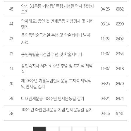
안성 3.1운동 기념탑/ 독립기념관 역사 탐방자
45
04-26
8082
모집
함께해요, 용인 첫 만세운동 기념행사 및 거리
44
03-14
8290
행진
용인독립순국선열 추념 및 학술세마나 발제
43
11-22
8402
자료
42
11-07
8354
용인독립순국선열 추념 및 학술세미나
정현숙지사 서거 30주년 추념 및 표지석 제막
41
11-07
8418
식
제103주년 기흥독립만세운동 표지석 제막식
40
03-25
8970
및 만세길 걷기
39
머내만세운동 103주년 만세운동길 걷기
03-24
8924
103주년 좌찬만세운동 기념 만세운동길 걷기
38
03-16
9781