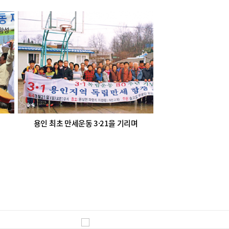
용인 최초 만세운동 3·21을 기리며