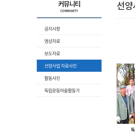
커뮤니티
선양
공지사항
영상자료
보도자료
선양사업 자료사진
활동사진
독립운동마을활동가
독